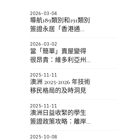
2026-03-04
導航189類別和191類別
簽證永居「香港通
道」：為什麼您的簽
2026-03-02
證獲批日是決定性的
當「簡單」賣屋變得
「鎖定」點
很昂貴：維多利亞州
一個關於固定裝置、
2025-11-11
配件，以及你到底能
澳洲 2025-2026 年技術
帶走什麼的真實故事
移民格局的及時洞見
2025-11-11
澳洲日益收緊的學生
簽證政策攻略：離岸
申請 500 類學生簽證
2025-10-08
的第 115 號部長指示重